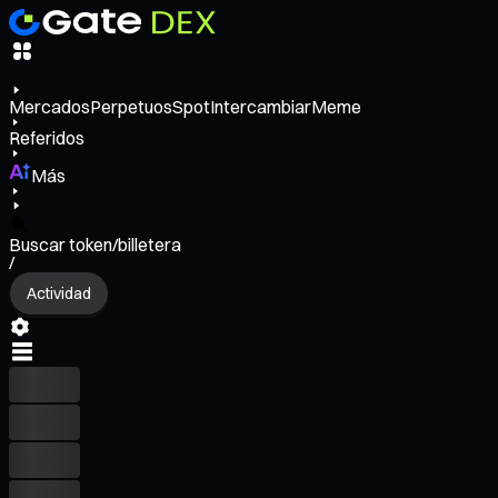
Mercados
Perpetuos
Spot
Intercambiar
Meme
Referidos
Más
Buscar token/billetera
/
Actividad