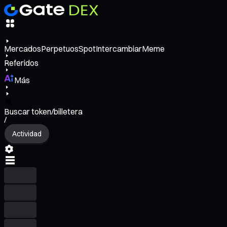
Mercados
Perpetuos
Spot
Intercambiar
Meme
Referidos
Más
Buscar token/billetera
/
Actividad