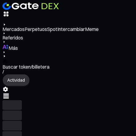
Mercados
Perpetuos
Spot
Intercambiar
Meme
Referidos
Más
Buscar token/billetera
/
Actividad