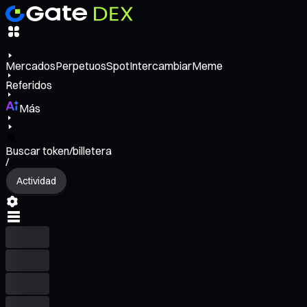
Mercados
Perpetuos
Spot
Intercambiar
Meme
Referidos
Más
Buscar token/billetera
/
Actividad