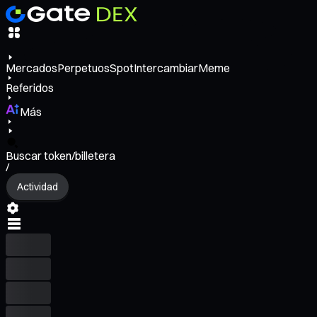
Mercados
Perpetuos
Spot
Intercambiar
Meme
Referidos
Más
Buscar token/billetera
/
Actividad