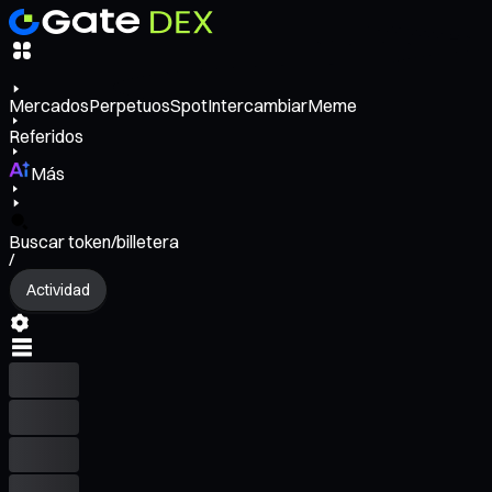
Mercados
Perpetuos
Spot
Intercambiar
Meme
Referidos
Más
Buscar token/billetera
/
Actividad