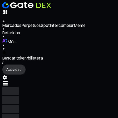
Mercados
Perpetuos
Spot
Intercambiar
Meme
Referidos
Más
Buscar token/billetera
/
Actividad