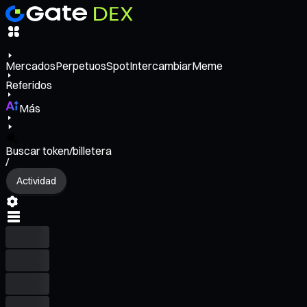
Mercados
Perpetuos
Spot
Intercambiar
Meme
Referidos
Más
Buscar token/billetera
/
Actividad