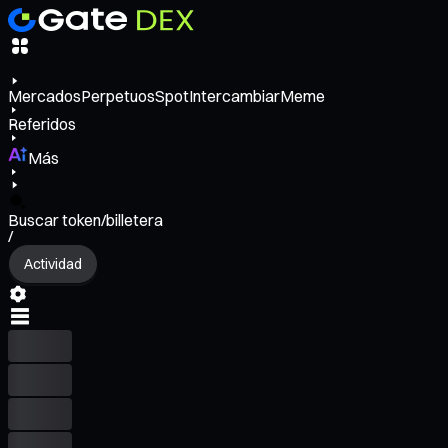
Mercados
Perpetuos
Spot
Intercambiar
Meme
Referidos
Más
Buscar token/billetera
/
Actividad