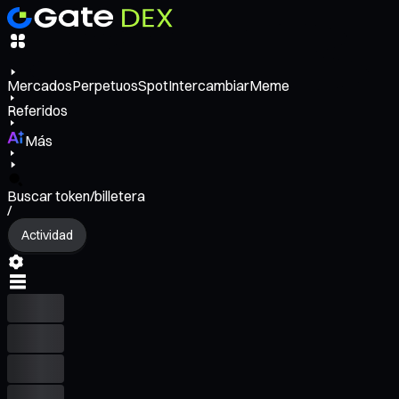
Mercados
Perpetuos
Spot
Intercambiar
Meme
Referidos
Más
Buscar token/billetera
/
Actividad