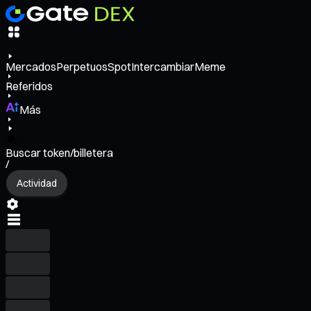
Mercados
Perpetuos
Spot
Intercambiar
Meme
Referidos
Más
Buscar token/billetera
/
Actividad