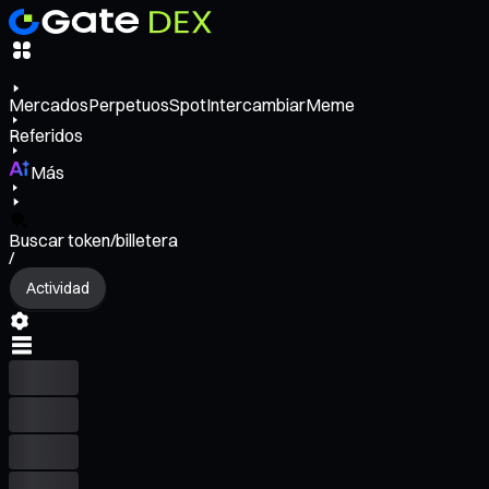
Mercados
Perpetuos
Spot
Intercambiar
Meme
Referidos
Más
Buscar token/billetera
/
Actividad