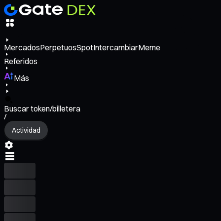
Mercados
Perpetuos
Spot
Intercambiar
Meme
Referidos
Más
Buscar token/billetera
/
Actividad