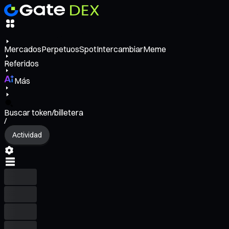
Mercados
Perpetuos
Spot
Intercambiar
Meme
Referidos
Más
Buscar token/billetera
/
Actividad