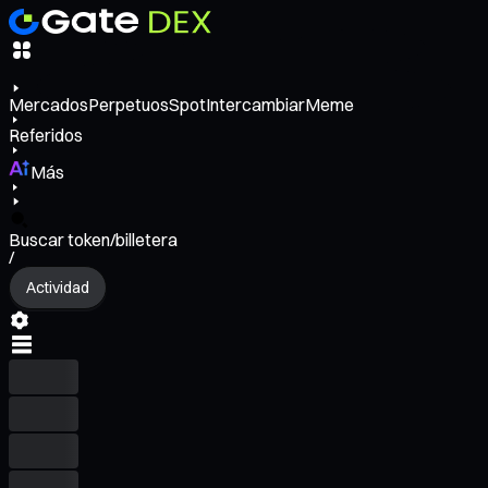
Mercados
Perpetuos
Spot
Intercambiar
Meme
Referidos
Más
Buscar token/billetera
/
Actividad