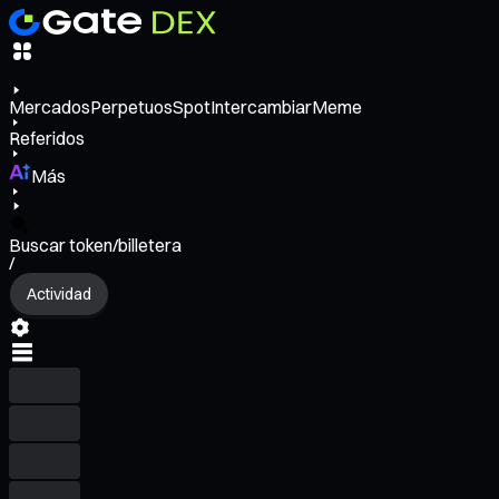
Mercados
Perpetuos
Spot
Intercambiar
Meme
Referidos
Más
Buscar token/billetera
/
Actividad