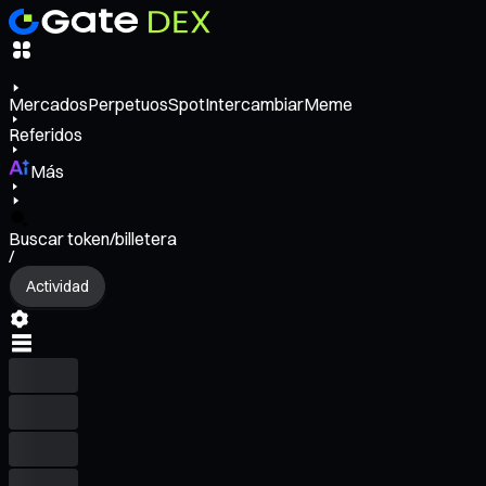
Mercados
Perpetuos
Spot
Intercambiar
Meme
Referidos
Más
Buscar token/billetera
/
Actividad