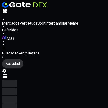
Mercados
Perpetuos
Spot
Intercambiar
Meme
Referidos
Más
Buscar token/billetera
/
Actividad