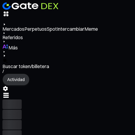
Mercados
Perpetuos
Spot
Intercambiar
Meme
Referidos
Más
Buscar token/billetera
/
Actividad