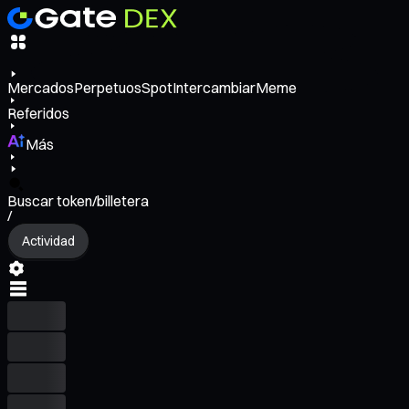
Mercados
Perpetuos
Spot
Intercambiar
Meme
Referidos
Más
Buscar token/billetera
/
Actividad