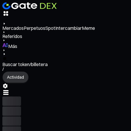
Mercados
Perpetuos
Spot
Intercambiar
Meme
Referidos
Más
Buscar token/billetera
/
Actividad