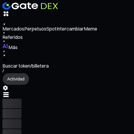
Mercados
Perpetuos
Spot
Intercambiar
Meme
Referidos
Más
Buscar token/billetera
/
Actividad