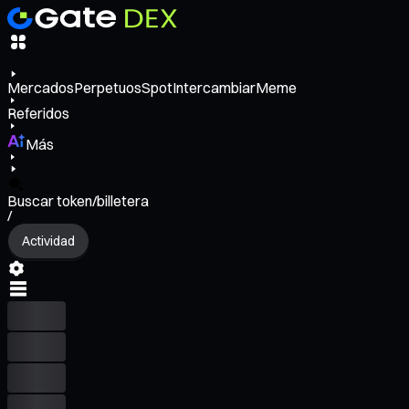
Mercados
Perpetuos
Spot
Intercambiar
Meme
Referidos
Más
Buscar token/billetera
/
Actividad