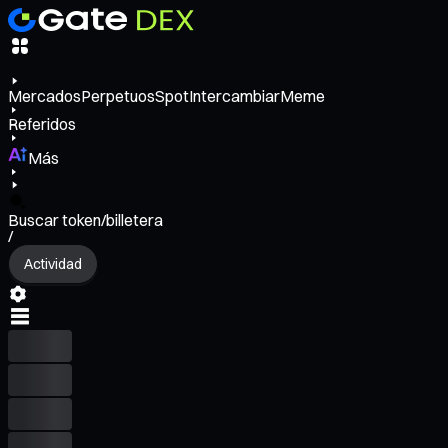
Mercados
Perpetuos
Spot
Intercambiar
Meme
Referidos
Más
Buscar token/billetera
/
Actividad