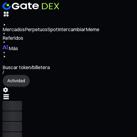
Mercados
Perpetuos
Spot
Intercambiar
Meme
Referidos
Más
Buscar token/billetera
/
Actividad