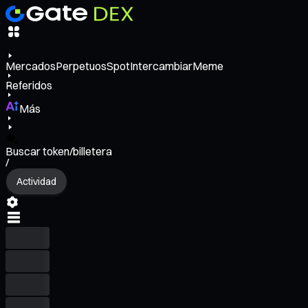
Mercados
Perpetuos
Spot
Intercambiar
Meme
Referidos
Más
Buscar token/billetera
/
Actividad