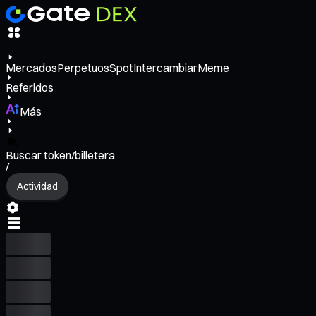
Mercados
Perpetuos
Spot
Intercambiar
Meme
Referidos
Más
Buscar token/billetera
/
Actividad