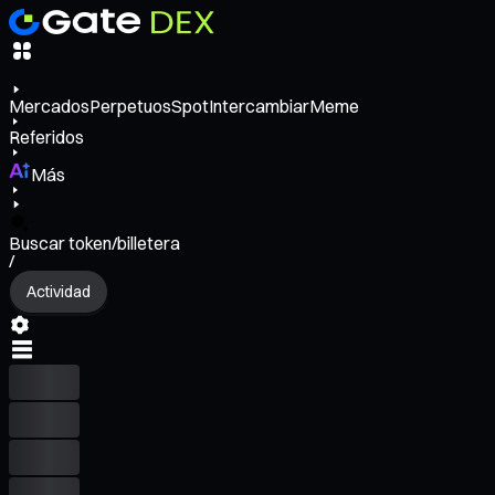
Mercados
Perpetuos
Spot
Intercambiar
Meme
Referidos
Más
Buscar token/billetera
/
Actividad