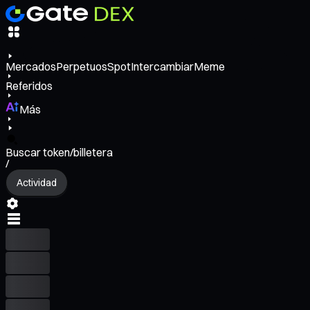
Mercados
Perpetuos
Spot
Intercambiar
Meme
Referidos
Más
Buscar token/billetera
/
Actividad