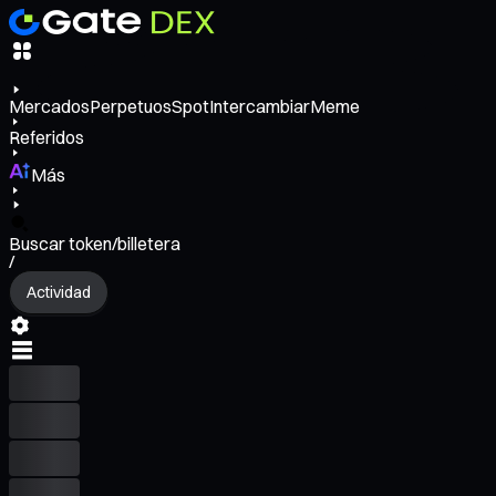
Mercados
Perpetuos
Spot
Intercambiar
Meme
Referidos
Más
Buscar token/billetera
/
Actividad