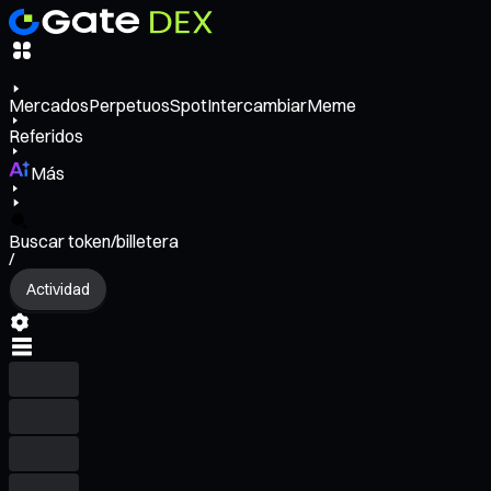
Mercados
Perpetuos
Spot
Intercambiar
Meme
Referidos
Más
Buscar token/billetera
/
Actividad