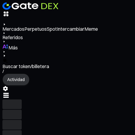
Mercados
Perpetuos
Spot
Intercambiar
Meme
Referidos
Más
Buscar token/billetera
/
Actividad