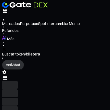
Mercados
Perpetuos
Spot
Intercambiar
Meme
Referidos
Más
Buscar token/billetera
/
Actividad