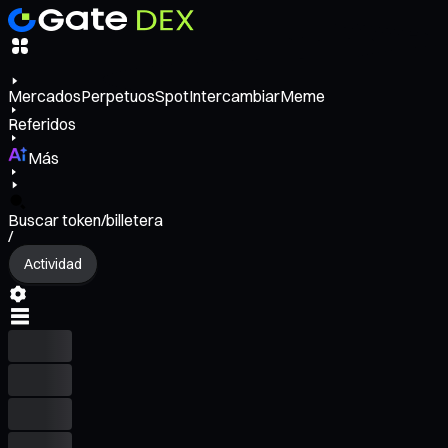
Mercados
Perpetuos
Spot
Intercambiar
Meme
Referidos
Más
Buscar token/billetera
/
Actividad