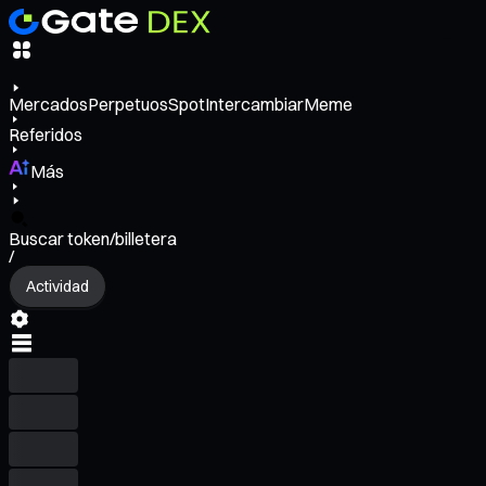
Mercados
Perpetuos
Spot
Intercambiar
Meme
Referidos
Más
Buscar token/billetera
/
Actividad