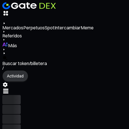
Mercados
Perpetuos
Spot
Intercambiar
Meme
Referidos
Más
Buscar token/billetera
/
Actividad