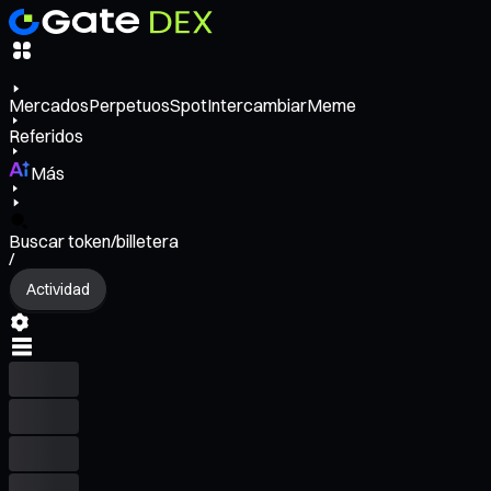
Mercados
Perpetuos
Spot
Intercambiar
Meme
Referidos
Más
Buscar token/billetera
/
Actividad