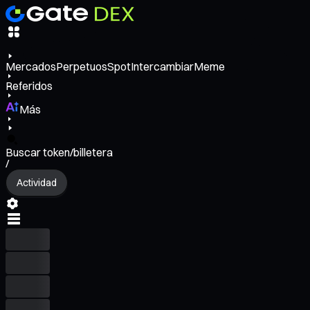
Mercados
Perpetuos
Spot
Intercambiar
Meme
Referidos
Más
Buscar token/billetera
/
Actividad