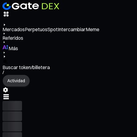
Mercados
Perpetuos
Spot
Intercambiar
Meme
Referidos
Más
Buscar token/billetera
/
Actividad