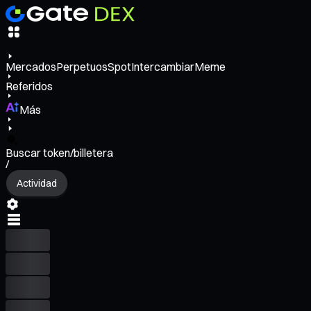
Mercados
Perpetuos
Spot
Intercambiar
Meme
Referidos
Más
Buscar token/billetera
/
Actividad