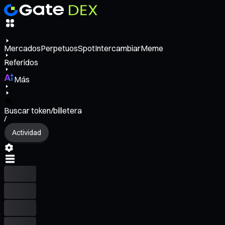
Mercados
Perpetuos
Spot
Intercambiar
Meme
Referidos
Más
Buscar token/billetera
/
Actividad