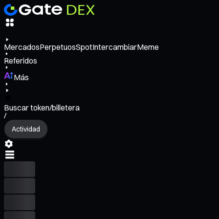
Mercados
Perpetuos
Spot
Intercambiar
Meme
Referidos
Más
Buscar token/billetera
/
Actividad