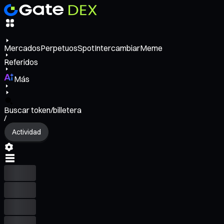
Mercados
Perpetuos
Spot
Intercambiar
Meme
Referidos
Más
Buscar token/billetera
/
Actividad