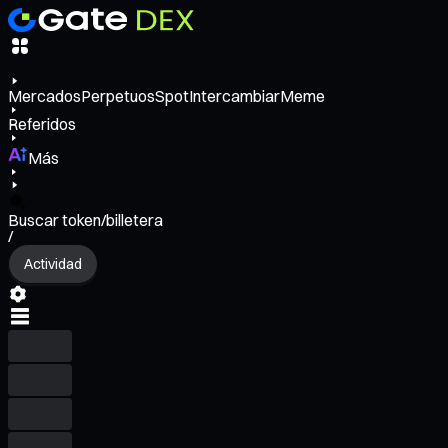
Mercados
Perpetuos
Spot
Intercambiar
Meme
Referidos
Más
Buscar token/billetera
/
Actividad