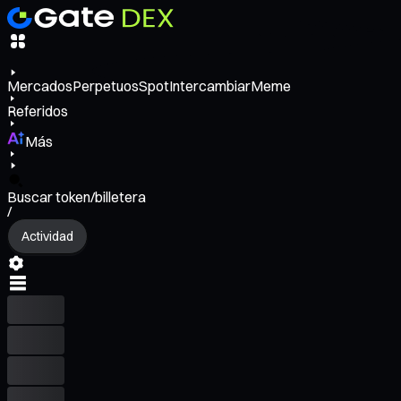
Mercados
Perpetuos
Spot
Intercambiar
Meme
Referidos
Más
Buscar token/billetera
/
Actividad