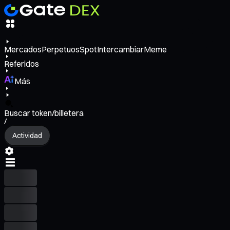
Mercados
Perpetuos
Spot
Intercambiar
Meme
Referidos
Más
Buscar token/billetera
/
Actividad