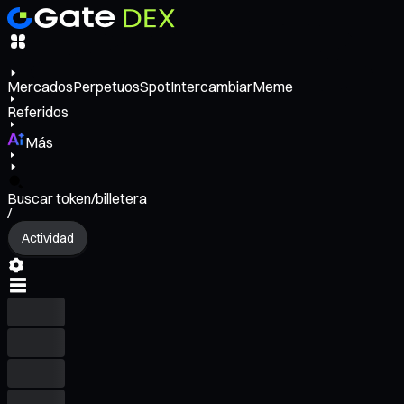
Mercados
Perpetuos
Spot
Intercambiar
Meme
Referidos
Más
Buscar token/billetera
/
Actividad