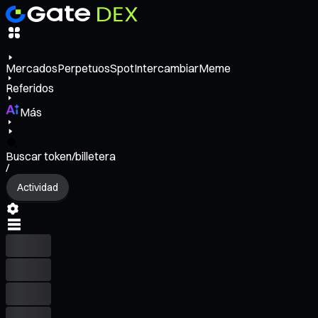
Mercados
Perpetuos
Spot
Intercambiar
Meme
Referidos
Más
Buscar token/billetera
/
Actividad