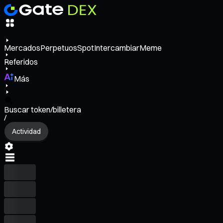
Mercados
Perpetuos
Spot
Intercambiar
Meme
Referidos
Más
Buscar token/billetera
/
Actividad