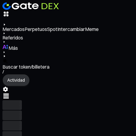
Mercados
Perpetuos
Spot
Intercambiar
Meme
Referidos
Más
Buscar token/billetera
/
Actividad